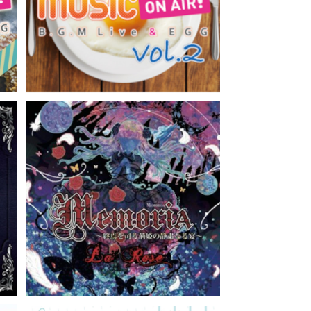
¥3,300
N AIR!（CD）GRFR-0022, 0023
ec
Memoria～終焉を司る茨姫の静粛な
en
る宴～ La Rose / 因果の方程式 / As
¥1,100
tilbe x Arendsii（CD）GRFR-001
8