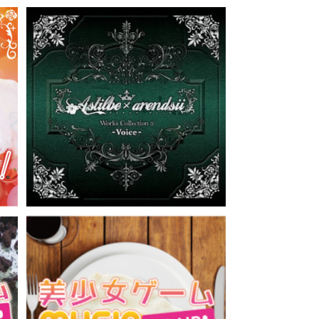
オ
Astilbe×arendsii Works Collec
O
tion 3-voice-／Astilbe x arends
¥3,300
ii（CD）GRFR-0035
ジ
美少女ゲームMUSIC ON AIR! ラジ
O
オCD vol.2/ 美少女ゲームMUSIC O