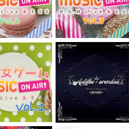
¥3,300
¥3,300
CD）GRFR-0033,0034
N AIR!（CD）GRFR-0031,0032
USIC ON AIR! ラジ
Astilbe x arendsii Works Coll
.1/ 美少女ゲームMUSIC O
tion 2 -DESIRE- / Astilbe x ar
¥3,300
¥3,300
CD）GRFR-0020 ,0021
dsii（CD）GRFR-0017