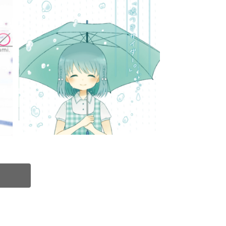
0
嘘つきサイダー。 / Ayumi. as 妄想ブ
レイカー（CD）GRFR-0013
¥550