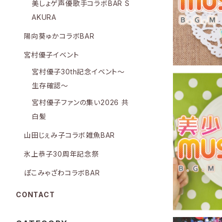
美しょゲ声優歌手コラボBAR S
N AIR!（
AKURA
陽向葵ゅかコラボBAR
宮村優子イベント
宮村優子30th記念イベント～
生存確認～
宮村優子ファンの集い2026 共
白髪
美少女ゲームM
山田じぇみ子コラボ雑魚BAR
オCD vol
N AIR!（
氷上恭子30周年記念祭
ぽこみゃざわコラボBAR
CONTACT