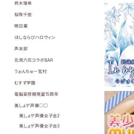
柊木環希
桜咲千依
明日葉
ほしならびハロウィン
新海雅代のIn
ol.2 / 
声友部
北見六花コラボBAR
うぉんちゅー宮村
むすず学園
電脳妄想開発室15周年
美しょゲ声優◯◯
美しょゲ声優女子会2
美しょゲ声優女子会3
美少女ゲームM
オCD vol.