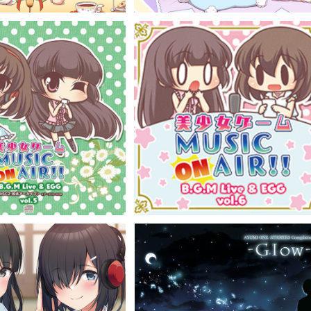
USIC ON AIR! ラジ
美少女ゲームMUSIC ON AIR! ラ
5 / 美少女ゲームMUSIC O
オCD vol.6 / 美少女ゲームMUSIC 
¥3,300
¥3,300
CD）GRFR-0043,0044
N AIR!（CD）GRFR-0045,0046
er 〜180秒で君の耳を幸せ
AYUMI ONE. STRIKERS Compil