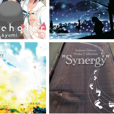
/ Ayumi.（CD）GRFR-
tions -Glow-／（CD）GRFR-005
¥1,100
¥2,200
0078
Story - 希望のうた / 柊木
Toshinori Orikura Works Coll
CD）GRFR-0039
tion "Synergy" / 折倉俊則 from 
¥1,100
¥3,300
TRIKERS（CD）GRFR-0025