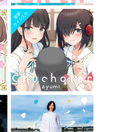
ジ
【サイン入り】Chuchoter 〜180秒で
O
君の耳を幸せにできるか〜 / Ayumi.
¥1,100
（CD）GRFR-0078
a
S / 新海雅代（CD）GRFR-0054