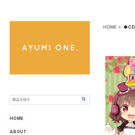
HOME
◆C
美少女ゲームM
オCD vol.
N AIR!（
HOME
ABOUT