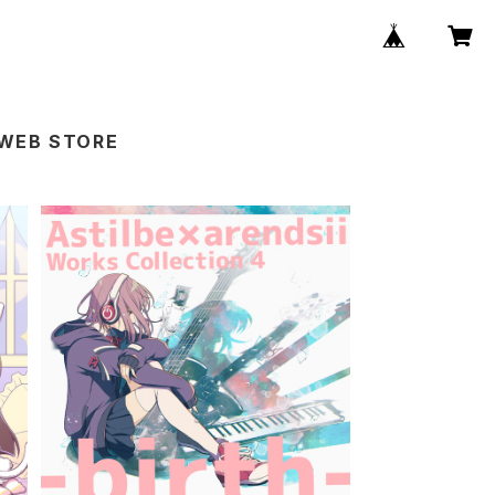
 WEB STORE
ジ
【直筆サイン入り】Astilbe x arendsi
O
i Works Collection 4 -birth- / A
¥3,300
stilbe x arendsii（CD）GRFR-007
4