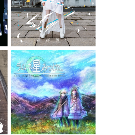
0
¥3,000
ec
ラムネ星、みつけた。/ I.L.C -Image L
S
eaf Craft- × Naked Note Studio
¥1,980
（CD）