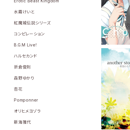
Erotic Beast Kingdom
にできるか〜 
水霧けいと
紅魔城伝説シリーズ
コンピレーション
B.G.M Live!
ハルセカンド
折倉俊則
森野ゆかり
Another 
環希（
杏花
Pomponner
オリヒメヨゾラ
新海雅代