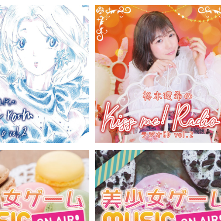
 my room ラジオCD v
柊木環希のKiss me! Radio! ラジ
新海雅代（データCD）GRFR-0
CD vol.2 / 柊木環希（データCD-R
¥2,200
¥2,200
052
M）GRFR-0053
USIC ON AIR! ラジ
美少女ゲームMUSIC ON AIR! ラ
4 / 美少女ゲームMUSIC O
オCD vol.3 / 美少女ゲームMUSIC 