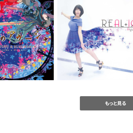
ャ RED STORY & BL
REAL+10 / Ayumi.（CD）GRFR-0
/ Astilbe x Arendsii
08
¥1,100
¥2,200
D）GRFR-0011
もっと見る