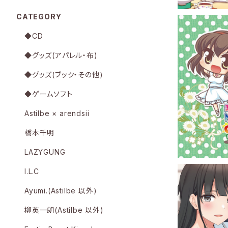
CATEGORY
◆CD
◆グッズ(アパレル・布)
◆グッズ(ブック・その他)
美少女ゲームM
オCD vol.
◆ゲームソフト
N AIR!（
Astilbe × arendsii
橋本千明
LAZYGUNG
I.L.C
Ayumi.(Astilbe 以外)
柳英一朗(Astilbe 以外)
Chuchot