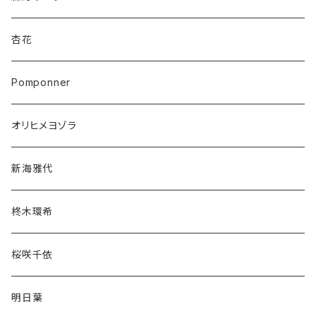
杏花
Pomponner
オリヒメヨゾラ
新海雅代
柊木環希
桜咲千依
明日葉