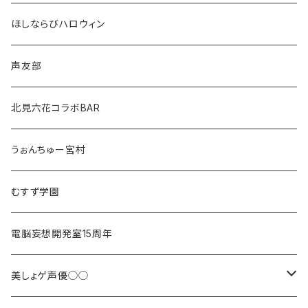
ほしならびハロウィン
声友部
北見六花コラボBAR
うぉんちゅー宮村
むすず学園
電脳妄想開発室15周年
美しょゲ声優◯◯