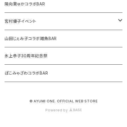
美しょゲ声優女子会2
陽向葵ゅかコラボBAR
美しょゲ声優女子会3
宮村優子イベント
美しょゲ声優歌手コラボBAR SAKURA
宮村優子30th記念イベント～生存確認～
山田じぇみ子コラボ雑魚BAR
宮村優子ファンの集い2026 共白髪
氷上恭子30周年記念祭
ぽこみゃざわコラボBAR
© AYUMI ONE. OFFICIAL WEB STORE
Powered by