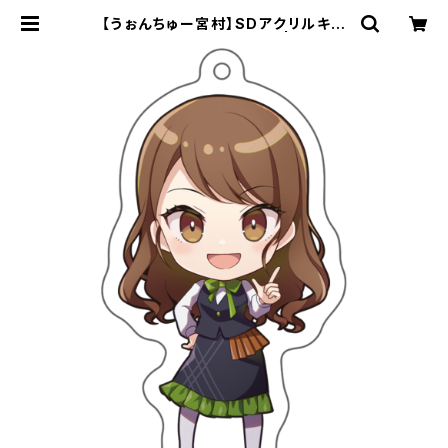
【うぉんちゅー宮村】SDアクリルキー
ホルダー_宮村優子（通常） | AYUMI
ONE. OFFICIAL WEB STORE