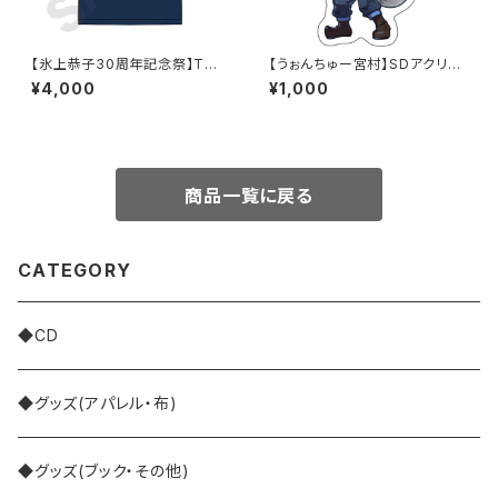
【氷上恭子30周年記念祭】Tシ
【うぉんちゅー宮村】SDアクリル
ャツ
キーホルダー_HYBRID SENSE
¥4,000
¥1,000
（人狼）
商品一覧に戻る
CATEGORY
◆CD
◆グッズ(アパレル・布)
◆グッズ(ブック・その他)